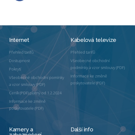
Internet
Kabelová televize
Přehled tarifů
Přehled tarifů
Dostupnost
Všeobecné obchodní
podmínky a vzor smlouvy (PDF)
Pokrytí
Informace ke změně
Všeobecné obchodní pomínky
poskytovatele (PDF)
a vzor smlouvy (PDF)
Ceník (PDF) platný od 1.2.2024
Informace ke změně
poskytovatele (PDF)
Kamery a
Další info
zabezpečení