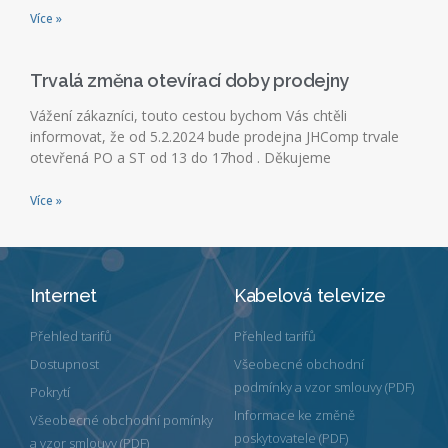
Více »
Trvalá změna otevírací doby prodejny
Vážení zákazníci, touto cestou bychom Vás chtěli
informovat, že od 5.2.2024 bude prodejna JHComp trvale
otevřená PO a ST od 13 do 17hod . Děkujeme
Více »
Internet
Kabelová televize
Přehled tarifů
Přehled tarifů
Dostupnost
Všeobecné obchodní
podmínky a vzor smlouvy (PDF)
Pokrytí
Informace ke změně
Všeobecné obchodní pomínky
poskytovatele (PDF)
a vzor smlouvy (PDF)