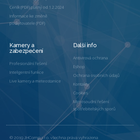
Ceník (PDF) platný od 1.2.2024
Informace ke změně
poskytovatele (PDF)
Kamery a
Další info
zabezpečení
Antivirová ochrana
Profesionální řešení
Eshop
Inteligentní funkce
Ochrana osobních údajů
Live kamery a meteostanice
Kontakty
Cookies
Mimosoudní řešení
spotřebitelských sporů
© 2019 JHComp s.r.o. všechna práva vyhrazena