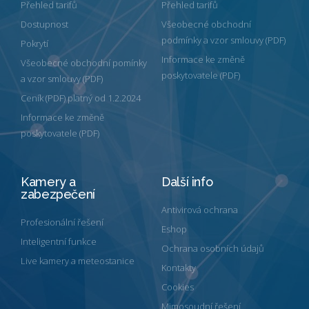
Přehled tarifů
Přehled tarifů
Dostupnost
Všeobecné obchodní
podmínky a vzor smlouvy (PDF)
Pokrytí
Informace ke změně
Všeobecné obchodní pomínky
poskytovatele (PDF)
a vzor smlouvy (PDF)
Ceník (PDF) platný od 1.2.2024
Informace ke změně
poskytovatele (PDF)
Kamery a
Další info
zabezpečení
Antivirová ochrana
Profesionální řešení
Eshop
Inteligentní funkce
Ochrana osobních údajů
Live kamery a meteostanice
Kontakty
Cookies
Mimosoudní řešení