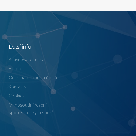
Další info
Antivirová ochrana
Eshop
Ochrana osobních údajů
Kontakty
Cookies
Mimosoudní řešení
spotřebitelských sporů