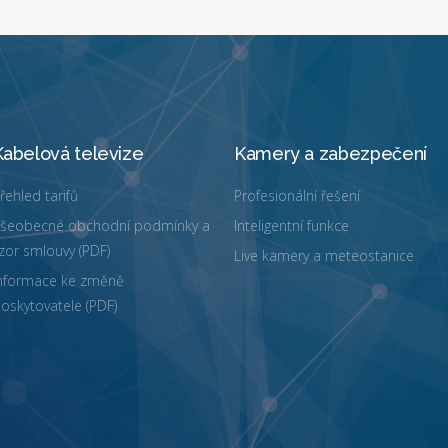
Kabelová televize
Kamery a zabezpečení
řehled tarifů
Profesionální řešení
šeobecné obchodní podmínky a
Inteligentní funkce
zor smlouvy (PDF)
Live kamery a meteostanice
nformace ke změně
oskytovatele (PDF)