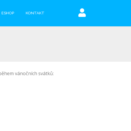
ESHOP
KONTAKT
 během vánočních svátků: