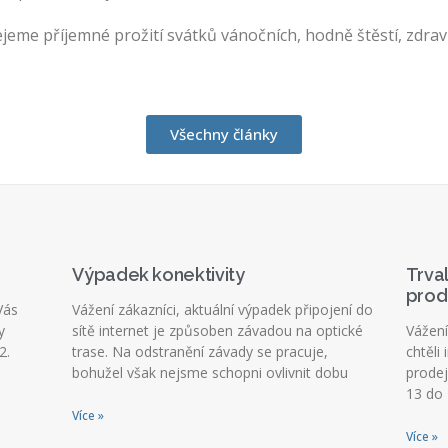
jeme příjemné prožití svátků vánočních, hodně štěstí, zdrav
Všechny články
Výpadek konektivity
Trva
prod
Vás
Vážení zákazníci, aktuální výpadek připojení do
y
sítě internet je způsoben závadou na optické
Vážení
2.
trase. Na odstranění závady se pracuje,
chtěli
bohužel však nejsme schopni ovlivnit dobu
prodej
13 do
Více »
Více »