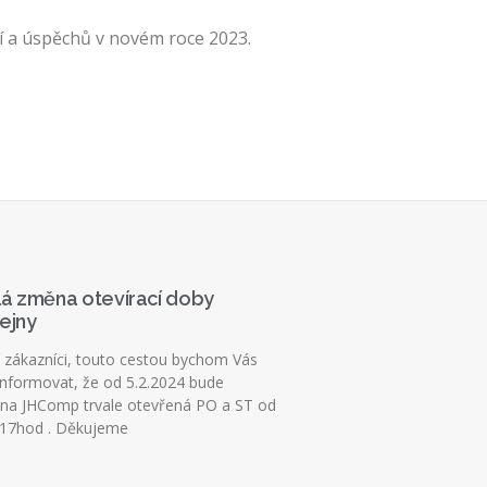
í a úspěchů v novém roce 2023.
lá změna otevírací doby
ejny
 zákazníci, touto cestou bychom Vás
 informovat, že od 5.2.2024 bude
na JHComp trvale otevřená PO a ST od
 17hod . Děkujeme