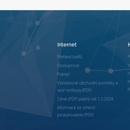
Internet
Přehled tarifů
P
Dostupnost
V
v
Pokrytí
I
Všeobecné obchodní pomínky a
p
vzor smlouvy (PDF)
Ceník (PDF) platný od 1.2.2024
Informace ke změně
poskytovatele (PDF)