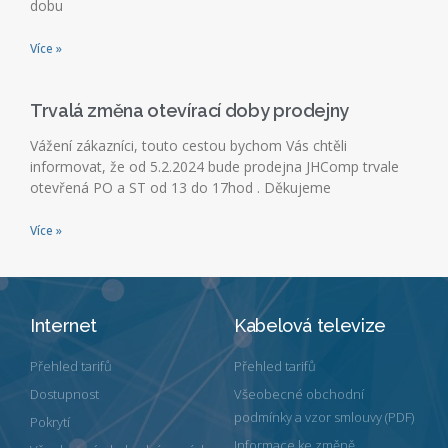
dobu
Více »
Trvalá změna otevírací doby prodejny
Vážení zákazníci, touto cestou bychom Vás chtěli
informovat, že od 5.2.2024 bude prodejna JHComp trvale
otevřená PO a ST od 13 do 17hod . Děkujeme
Více »
Internet
Kabelová televize
Přehled tarifů
Přehled tarifů
Dostupnost
Všeobecné obchodní
podmínky a vzor smlouvy (PDF)
Pokrytí
Informace ke změně